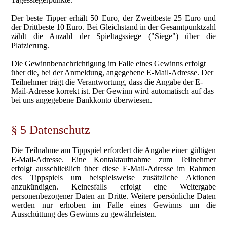
Der beste Tipper erhält 50 Euro, der Zweitbeste 25 Euro und
der Drittbeste 10 Euro. Bei Gleichstand in der Gesamtpunktzahl
zählt die Anzahl der Spieltagssiege ("Siege") über die
Platzierung.
Die Gewinnbenachrichtigung im Falle eines Gewinns erfolgt
über die, bei der Anmeldung, angegebene E-Mail-Adresse. Der
Teilnehmer trägt die Verantwortung, dass die Angabe der E-
Mail-Adresse korrekt ist. Der Gewinn wird automatisch auf das
bei uns angegebene Bankkonto überwiesen.
§ 5 Datenschutz
Die Teilnahme am Tippspiel erfordert die Angabe einer gültigen
E-Mail-Adresse. Eine Kontaktaufnahme zum Teilnehmer
erfolgt ausschließlich über diese E-Mail-Adresse im Rahmen
des Tippspiels um beispielsweise zusätzliche Aktionen
anzukündigen. Keinesfalls erfolgt eine Weitergabe
personenbezogener Daten an Dritte. Weitere persönliche Daten
werden nur erhoben im Falle eines Gewinns um die
Ausschüttung des Gewinns zu gewährleisten.