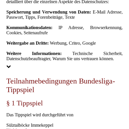
detailliert über die einzelnen Aspekte des Datenschutzes:
Speicherung und Verwendung von Daten:
E-Mail Adresse,
Passwort, Tipps, Forenbeiträge, Texte
Kommunikationsdaten:
IP Adresse, Browserkennung,
Cookies, Seitenaufrufe
Weitergabe an Dritte:
Werbung, Criteo, Google
Weitere Informationen:
Technische Sicherheit,
Datenschutzbeauftragter, Warum Sie uns vertrauen können.
Teilnahmebedingungen Bundesliga-
Tippspiel
§ 1 Tippspiel
Das Tippspiel wird durchgeführt von
Sülztalböcke Immekeppel